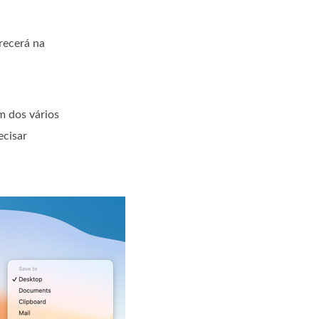
recerá na
m dos vários
ecisar