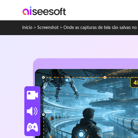
Início
>
Screenshot
>
Onde as capturas de tela são salvas n