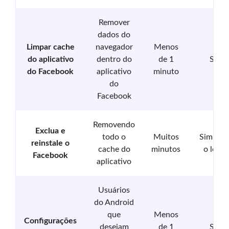
Remover
dados do
Limpar cache
navegador
Menos
do aplicativo
dentro do
de 1
Sim
do Facebook
aplicativo
minuto
do
Facebook
Removendo
Exclua e
todo o
Muitos
Sim (ap
reinstale o
cache do
minutos
o login
Facebook
aplicativo
Usuários
do Android
que
Menos
Configurações
desejam
de 1
Sim