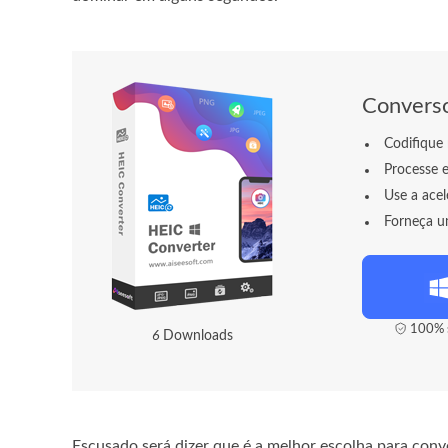
Converso
Codifique
Processe 
Use a ace
Forneça um
100% s
9
Downloads
Escusado será dizer que é a melhor escolha para conv