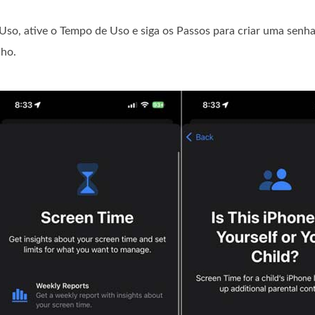
e Uso, ative o Tempo de Uso e siga os Passos para criar uma senh
lho.