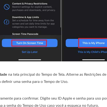
dade
na tela principal do Tempo de Tela. Alterne as Restrições d
 a definir uma senha para o Tempo de Uso.
vamente para confirmar. Digite seu ID Apple e senha para uso pos
ina a senha do Tempo de Uso caso você a esqueça no futuro.