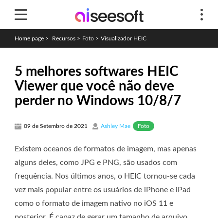
Home page
>
Recursos
>
Foto
>
Visualizador HEIC
5 melhores softwares HEIC
Viewer que você não deve
perder no Windows 10/8/7
Foto
09 de Setembro de 2021
Ashley Mae
Existem oceanos de formatos de imagem, mas apenas
alguns deles, como JPG e PNG, são usados ​​com
frequência. Nos últimos anos, o HEIC tornou-se cada
vez mais popular entre os usuários de iPhone e iPad
como o formato de imagem nativo no iOS 11 e
posterior. É capaz de gerar um tamanho de arquivo