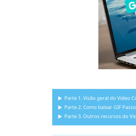
Parte 1. Visão geral do Video 
Parte 2. Como baixar GIF Passo
Parte 3. Outros recursos do Vi