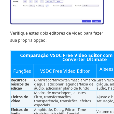
Verifique estes dois editores de vídeo para fazer
sua própria opção:
Comparação VSDC Free Video Editor com 
Converter Ultimate
Aisees
Funções
VSDC Free Video Editor
Recursos
Girar/recortar/cortar/mesclar/marca
Girar/rec
básicos de
d'água, adicionar legenda/faixa de
d'água, ad
edição
áudio, adicionar plano de fundo
áudio, hab
Modos de mesclagem, ajustes,
Efeitos de
filtro, transformações,
Ajuste o b
vídeo
transparência, transições, efeitos
saturação
especiais
Efeitos de
Amplitude, Delay, Filtros, Time
Volume de
áudio
stretch/pitch shift, Special