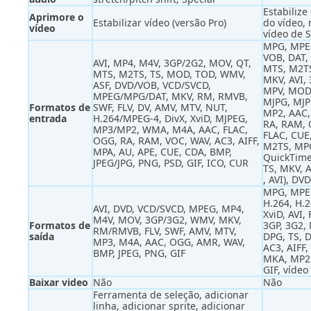
Estabilize
Aprimore o
Estabilizar vídeo (versão Pro)
do vídeo,
vídeo
vídeo de 
MPG, MPE
VOB, DAT, 
AVI, MP4, M4V, 3GP/2G2, MOV, QT,
MTS, M2TS
MTS, M2TS, TS, MOD, TOD, WMV,
MKV, AVI, 
ASF, DVD/VOB, VCD/SVCD,
MPV, MOD,
MPEG/MPG/DAT, MKV, RM, RMVB,
MJPG, MJP
Formatos de
SWF, FLV, DV, AMV, MTV, NUT,
MP2, AAC,
entrada
H.264/MPEG-4, DivX, XviD, MJPEG,
RA, RAM, O
MP3/MP2, WMA, M4A, AAC, FLAC,
FLAC, CUE,
OGG, RA, RAM, VOC, WAV, AC3, AIFF,
M2TS, MP
MPA, AU, APE, CUE, CDA, BMP,
QuickTime
JPEG/JPG, PNG, PSD, GIF, ICO, CUR
TS, MKV, 
, AVI), DV
MPG, MPE
H.264, H.
AVI, DVD, VCD/SVCD, MPEG, MP4,
XviD, AVI,
M4V, MOV, 3GP/3G2, WMV, MKV,
Formatos de
3GP, 3G2,
RM/RMVB, FLV, SWF, AMV, MTV,
saída
DPG, TS, 
MP3, M4A, AAC, OGG, AMR, WAV,
AC3, AIFF
BMP, JPEG, PNG, GIF
MKA, MP2
GIF, vídeo
Baixar video
Não
Não
Ferramenta de seleção, adicionar
linha, adicionar sprite, adicionar