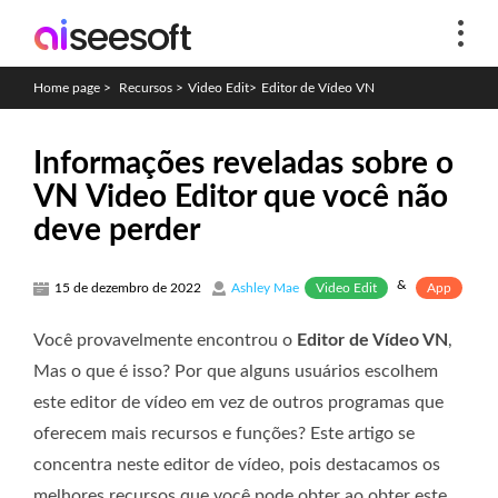
Home page
>
Recursos
>
Video Edit
>
Editor de Vídeo VN
Informações reveladas sobre o
VN Video Editor que você não
deve perder
&
Video Edit
App
15 de dezembro de 2022
Ashley Mae
Você provavelmente encontrou o
Editor de Vídeo VN
,
Mas o que é isso? Por que alguns usuários escolhem
este editor de vídeo em vez de outros programas que
oferecem mais recursos e funções? Este artigo se
concentra neste editor de vídeo, pois destacamos os
melhores recursos que você pode obter ao obter este