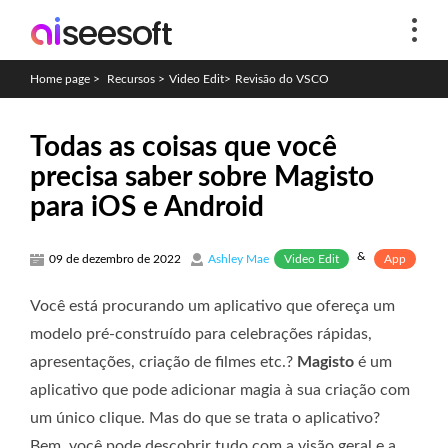
Home page
>
Recursos
>
Video Edit
>
Revisão do VSCO
Todas as coisas que você
precisa saber sobre Magisto
para iOS e Android
&
Video Edit
App
09 de dezembro de 2022
Ashley Mae
Você está procurando um aplicativo que ofereça um
modelo pré-construído para celebrações rápidas,
apresentações, criação de filmes etc.?
Magisto
é um
aplicativo que pode adicionar magia à sua criação com
um único clique. Mas do que se trata o aplicativo?
Bem, você pode descobrir tudo com a visão geral e a