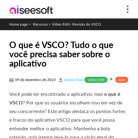
Home page
>
Recursos
>
Video Edit
>
Revisão do VSCO
O que é VSCO? Tudo o que
você precisa saber sobre o
aplicativo
&
Video Edit
App
09 de dezembro de 2022
Ashley Mae
Você pode ter encontrado o aplicativo, mas
o que é
VSCO
? Por que os usuários escolhem isso em vez de
seu concorrente? Este artigo destaca os pontos fortes
e fracos do aplicativo VSCO para que você possa
entender melhor o aplicativo. Mantenha a bola
rolando, pois iremos levá-lo para a visão geral do