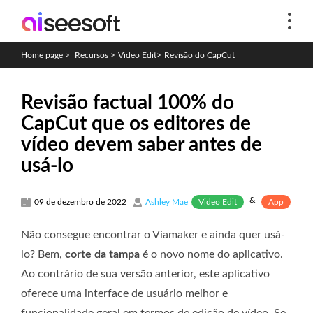
Home page
>
Recursos
>
Video Edit
>
Revisão do CapCut
Revisão factual 100% do
CapCut que os editores de
vídeo devem saber antes de
usá-lo
&
Video Edit
App
09 de dezembro de 2022
Ashley Mae
Não consegue encontrar o Viamaker e ainda quer usá-
lo? Bem,
corte da tampa
é o novo nome do aplicativo.
Ao contrário de sua versão anterior, este aplicativo
oferece uma interface de usuário melhor e
funcionalidade geral em termos de edição de vídeo. Se