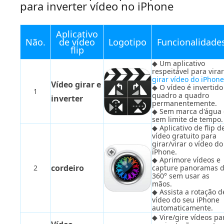
para inverter vídeo no iPhone
Aplicativo
Não.
de vídeo
Logotipo
Funcionalidade
flip
◆ Um aplicativo
respeitável para virar
girar vídeo do iPhone
Vídeo girar e
◆ O vídeo é invertido
1
quadro a quadro
inverter
permanentemente.
◆ Sem marca d'água 
sem limite de tempo.
◆ Aplicativo de flip d
vídeo gratuito para
girar/virar o vídeo do
iPhone.
◆ Aprimore vídeos e
cordeiro
2
capture panoramas 
360° sem usar as
mãos.
◆ Assista a rotação d
vídeo do seu iPhone
automaticamente.
◆ Vire/gire vídeos pa