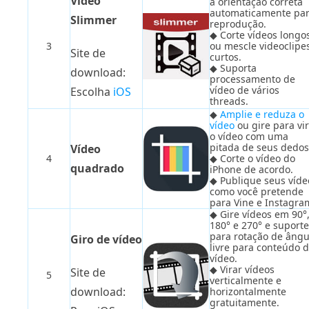
Vídeo
a orientação correta
automaticamente pa
Slimmer
reprodução.
◆ Corte vídeos longo
3
ou mescle videoclipe
Site de
curtos.
◆ Suporta
download:
processamento de
vídeo de vários
Escolha
iOS
threads.
◆
Amplie e reduza o
vídeo
ou gire para vi
o vídeo com uma
pitada de seus dedos
Vídeo
4
◆ Corte o vídeo do
quadrado
iPhone de acordo.
◆ Publique seus víde
como você pretende
para Vine e Instagra
◆ Gire vídeos em 90°
180° e 270° e suporte
para rotação de ângu
Giro de vídeo
livre para conteúdo 
vídeo.
◆ Virar vídeos
Site de
5
verticalmente e
download:
horizontalmente
gratuitamente.