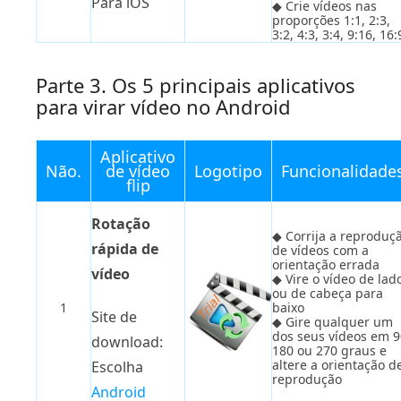
Para iOS
◆ Crie vídeos nas
proporções 1:1, 2:3,
3:2, 4:3, 3:4, 9:16, 16:
Parte 3. Os 5 principais aplicativos
para virar vídeo no Android
Aplicativo
Não.
de vídeo
Logotipo
Funcionalidade
flip
Rotação
◆ Corrija a reproduç
rápida de
de vídeos com a
orientação errada
vídeo
◆ Vire o vídeo de lad
ou de cabeça para
1
baixo
Site de
◆ Gire qualquer um
dos seus vídeos em 9
download:
180 ou 270 graus e
altere a orientação d
Escolha
reprodução
Android