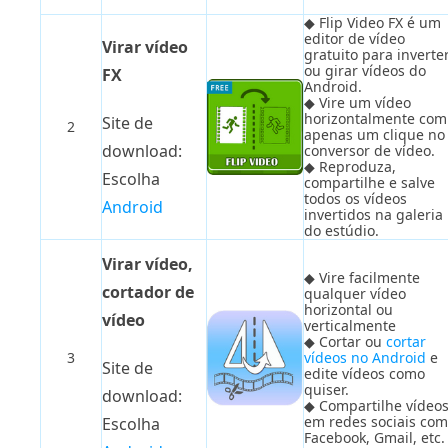
◆ Flip Video FX é um
editor de vídeo
Virar vídeo
gratuito para inverte
ou girar vídeos do
FX
Android.
◆ Vire um vídeo
horizontalmente com
Site de
2
apenas um clique no
download:
conversor de vídeo.
◆ Reproduza,
Escolha
compartilhe e salve
todos os vídeos
Android
invertidos na galeria
do estúdio.
Virar vídeo,
◆ Vire facilmente
cortador de
qualquer vídeo
horizontal ou
vídeo
verticalmente
◆ Cortar ou
cortar
3
vídeos no Android
e
Site de
edite vídeos como
quiser.
download:
◆ Compartilhe vídeo
em redes sociais co
Escolha
Facebook, Gmail, etc.