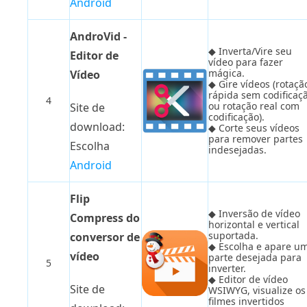
Android
AndroVid -
◆ Inverta/Vire seu
Editor de
vídeo para fazer
mágica.
Vídeo
◆ Gire vídeos (rotaçã
rápida sem codificaç
4
ou rotação real com
Site de
codificação).
download:
◆ Corte seus vídeos
para remover partes
Escolha
indesejadas.
Android
Flip
◆ Inversão de vídeo
Compress do
horizontal e vertical
suportada.
conversor de
◆ Escolha e apare u
vídeo
parte desejada para
5
inverter.
◆ Editor de vídeo
Site de
WSIWYG, visualize os
filmes invertidos