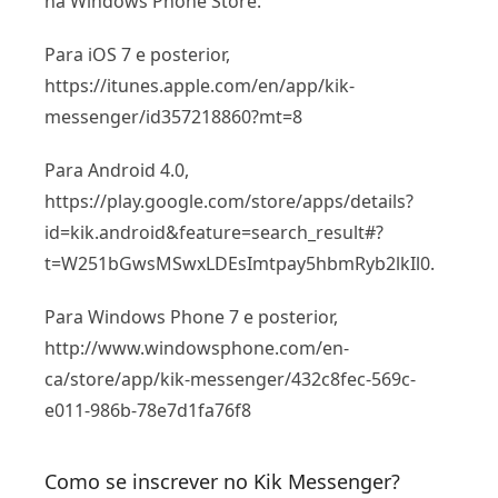
na Windows Phone Store.
Para iOS 7 e posterior,
https://itunes.apple.com/en/app/kik-
messenger/id357218860?mt=8
Para Android 4.0,
https://play.google.com/store/apps/details?
id=kik.android&feature=search_result#?
t=W251bGwsMSwxLDEsImtpay5hbmRyb2lkIl0.
Para Windows Phone 7 e posterior,
http://www.windowsphone.com/en-
ca/store/app/kik-messenger/432c8fec-569c-
e011-986b-78e7d1fa76f8
Como se inscrever no Kik Messenger?