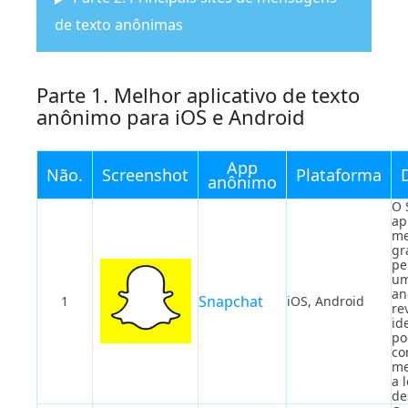
de texto anônimas
Parte 1. Melhor aplicativo de texto
anônimo para iOS e Android
App
Não.
Screenshot
Plataforma
anônimo
O 
ap
me
gr
pe
u
an
Snapchat
1
iOS, Android
re
id
po
co
me
a 
de