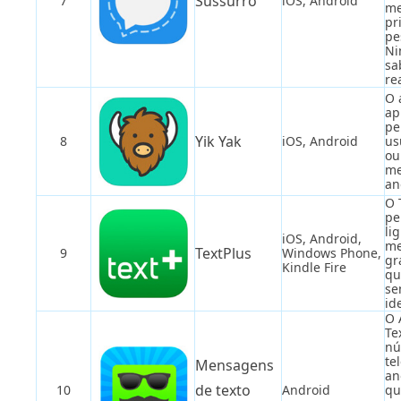
Sussurro
7
iOS, Android
me
pr
pe
Ni
sa
re
O 
ap
pe
Yik Yak
8
iOS, Android
us
ou
me
an
O 
pe
li
iOS, Android,
me
TextPlus
9
Windows Phone,
gr
Kindle Fire
qu
se
id
O 
Te
nú
te
Mensagens
an
de texto
10
Android
qu