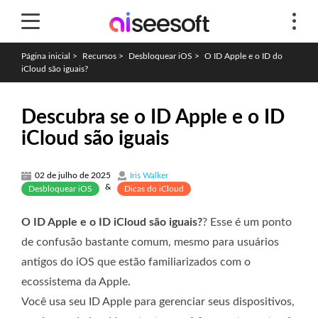
Página inicial
>
Recursos
>
Desbloquear iOS
>
O ID Apple e o ID do
iCloud são iguais?
Descubra se o ID Apple e o ID
iCloud são iguais
02 de julho de 2025
Iris Walker
&
Desbloquear iOS
Dicas do iCloud
O ID Apple e o ID iCloud são iguais?
? Esse é um ponto
de confusão bastante comum, mesmo para usuários
antigos do iOS que estão familiarizados com o
ecossistema da Apple.
Você usa seu ID Apple para gerenciar seus dispositivos,