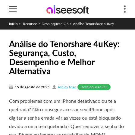
Início
>
Recursos
>
Desbloquear iOS
>
Análise Tenorshare 4uKey
Análise do Tenorshare 4uKey:
Segurança, Custo,
Desempenho e Melhor
Alternativa
Desbloquear iOS
15 de agosto de 2025
Ashley Mae
Com problemas com um iPhone desativado ou tela
quebrada? Não consegue acessar seu iPhone após
digitar a senha errada várias vezes ou está bloqueado
devido a uma tela quebrada? Quer remover a senha do
seu iPhone ou ignorar as restrições do MDM?