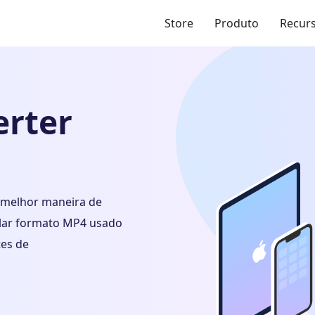
Store
Produto
Recur
erter
 melhor maneira de
ular formato MP4 usado
tes de