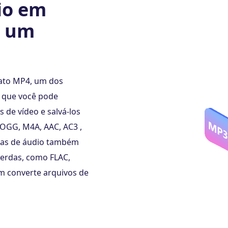
dio em
e um
mato MP4, um dos
é que você pode
s de vídeo e salvá-los
OGG, M4A, AAC, AC3 ,
ixas de áudio também
erdas, como FLAC,
 converte arquivos de