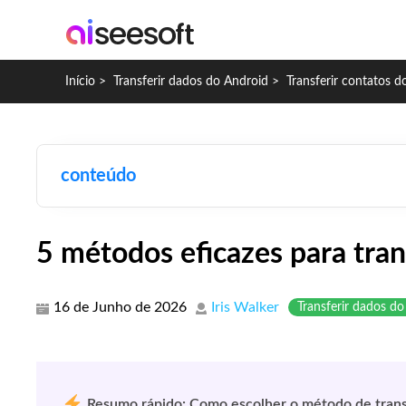
Início
>
Transferir dados do Android
>
Transferir contatos 
conteúdo
5 métodos eficazes para tran
16 de Junho de 2026
Iris Walker
Transferir dados d
Resumo rápido: Como escolher o método de trans