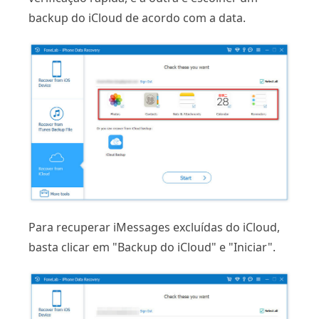
backup do iCloud de acordo com a data.
Para recuperar iMessages excluídas do iCloud,
basta clicar em "Backup do iCloud" e "Iniciar".