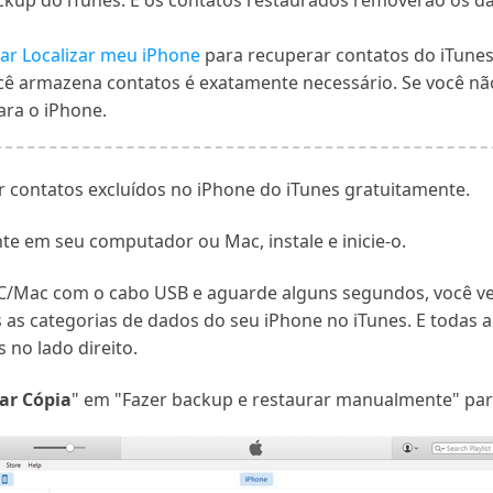
ackup do iTunes. E os contatos restaurados removerão os d
var Localizar meu iPhone
para recuperar contatos do iTunes
cê armazena contatos é exatamente necessário. Se você não
ara o iPhone.
r contatos excluídos no iPhone do iTunes gratuitamente.
nte em seu computador ou Mac, instale e inicie-o.
C/Mac com o cabo USB e aguarde alguns segundos, você ve
as as categorias de dados do seu iPhone no iTunes. E todas 
 no lado direito.
ar Cópia
" em "Fazer backup e restaurar manualmente" para