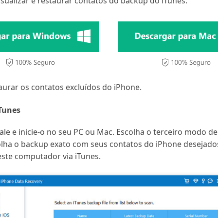
isualizar e restaurar contatos do backup do iTunes.
taurar os contatos excluídos do iPhone.
iTunes
stale e inicie-o no seu PC ou Mac. Escolha o terceiro modo d
olha o backup exato com seus contatos do iPhone desejados
este computador via iTunes.