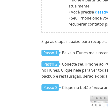
iPhone a partir do b
atualmente.
• Você precisa
desati
• Seu iPhone onde vo
recuperar contatos p
Siga as etapas abaixo para recupera
Passo 1
Baixe o iTunes mais rece
Passo 2
Conecte seu iPhone ao P
no iTunes. Clique nele para ver tod
backup e restauração, serão exibidas
Passo 3
Clique no botão "
restaur