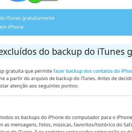
do iTunes gratuitamente
sem iPhone
excluídos do backup do iTunes 
up gratuita que permite
fazer backup dos contatos do iPho
e a partir do arquivo de backup do iTunes. Antes de decid
estar atenção aos seguintes pontos:
á todos os backups do iPhone do computador para o iPhone
 as mensagens, fotos, músicas, favoritos/histórico do Saf