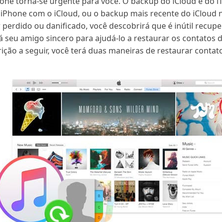
one torna-se urgente para você. O backup do iCloud e do iT
iPhone com o iCloud, ou o backup mais recente do iCloud 
r perdido ou danificado, você descobrirá que é inútil recupe
á seu amigo sincero para ajudá-lo a restaurar os contatos 
ção a seguir, você terá duas maneiras de restaurar contato