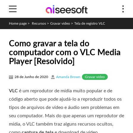
Home page
>
Recursos
>
Gravar vídeo
>
Tela de registro VLC
Como gravar a tela do
computador com o VLC Media
Player [Resolvido]
Gravar vídeo
28 de Junho de 2020
Amanda Brown
VLC
é um reprodutor de mídia muito popular e de
código aberto que pode ajudá-lo a reproduzir todos os
tipos de arquivos de vídeo e áudio sem problemas em
seu computador. Mais do que apenas um reprodutor de
mídia, o VLC também traz alguns recursos ocultos,
como
captura de tela
e download de vídeo.