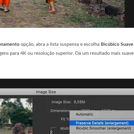
onamento
opção, abra a lista suspensa e escolha
Bicúbico Suave
ens para 4K ou resolução superior. Dá um resultado mais suave