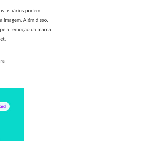
 os usuários podem
da imagem. Além disso,
e pela remoção da marca
et.
ara