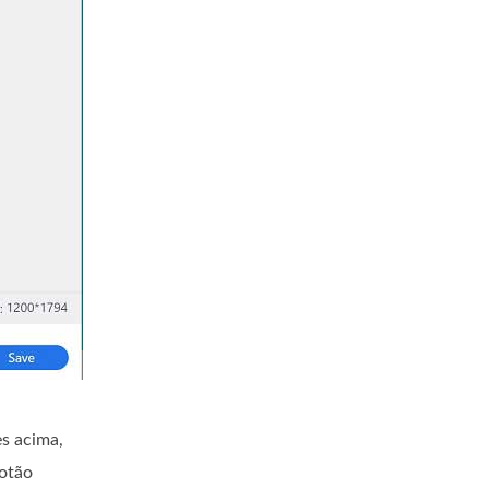
s acima,
botão