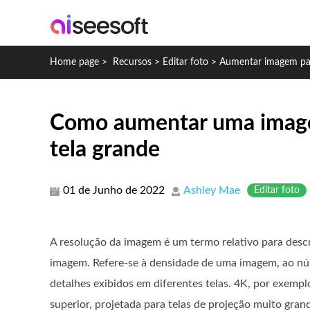
Home page
>
Recursos
>
Editar foto
>
Aumentar imagem pa
Como aumentar uma image
tela grande
01 de Junho de 2022
Ashley Mae
Editar foto
A resolução da imagem é um termo relativo para descr
imagem. Refere-se à densidade de uma imagem, ao nú
detalhes exibidos em diferentes telas. 4K, por exemp
superior, projetada para telas de projeção muito gran