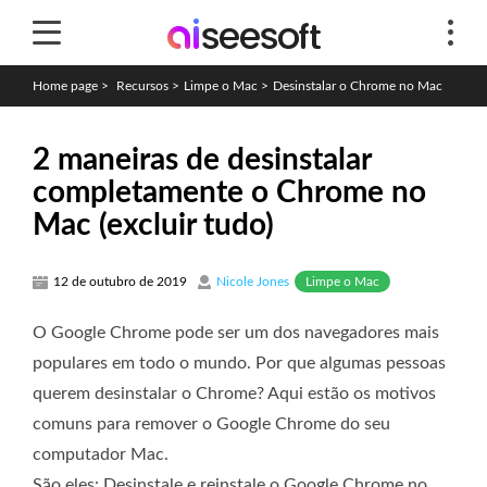
Home page
>
Recursos
>
Limpe o Mac
>
Desinstalar o Chrome no Mac
2 maneiras de desinstalar
completamente o Chrome no
Mac (excluir tudo)
Limpe o Mac
12 de outubro de 2019
Nicole Jones
O Google Chrome pode ser um dos navegadores mais
populares em todo o mundo. Por que algumas pessoas
querem desinstalar o Chrome? Aqui estão os motivos
comuns para remover o Google Chrome do seu
computador Mac.
São eles: Desinstale e reinstale o Google Chrome no