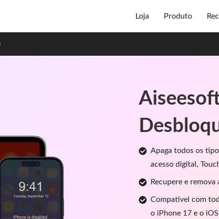
Loja
Produto
Rec
e
Aiseesoft
Desbloqu
Apaga todos os tip
acesso digital, Touc
Recupere e remova 
Compatível com todo
o iPhone 17 e o iOS