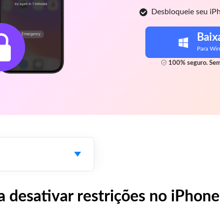
Desbloqueie seu iP
Baix
Para Wi
100% seguro. Sem
desativar restrições no iPhone