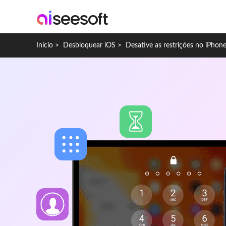
Início
>
Desbloquear iOS
>
Desative as restrições no iPhon