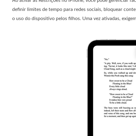
Ao ativar as Restrições no iPhone, você pode gerenciar f
definir limites de tempo para redes sociais, bloquear con
o uso do dispositivo pelos filhos. Uma vez ativadas, exige