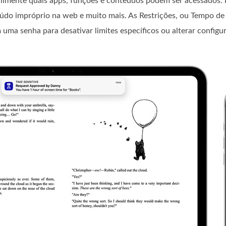
acilmente quais apps, funções e conteúdos podem ser acessados. 
teúdo impróprio na web e muito mais. As Restrições, ou Tempo de
m uma senha para desativar limites específicos ou alterar configu