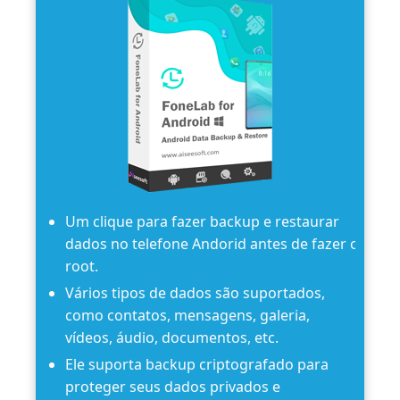
Um clique para fazer backup e restaurar
dados no telefone Andorid antes de fazer o
root.
Vários tipos de dados são suportados,
como contatos, mensagens, galeria,
vídeos, áudio, documentos, etc.
Ele suporta backup criptografado para
proteger seus dados privados e