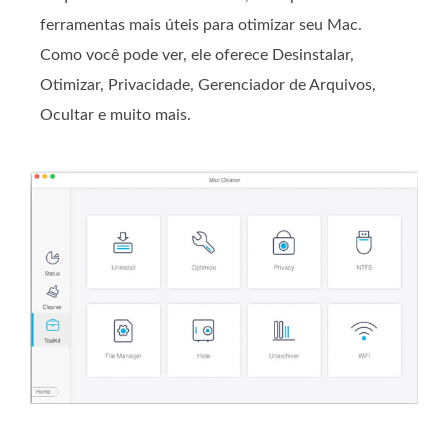
ferramentas mais úteis para otimizar seu Mac.
Como você pode ver, ele oferece Desinstalar,
Otimizar, Privacidade, Gerenciador de Arquivos,
Ocultar e muito mais.