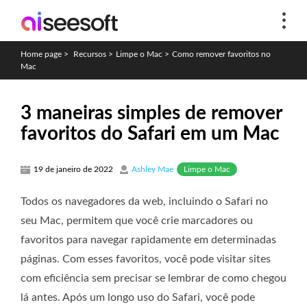
Home page
>
Recursos
>
Limpe o Mac
>
Como remover favoritos no
Mac
3 maneiras simples de remover
favoritos do Safari em um Mac
Limpe o Mac
19 de janeiro de 2022
Ashley Mae
Todos os navegadores da web, incluindo o Safari no
seu Mac, permitem que você crie marcadores ou
favoritos para navegar rapidamente em determinadas
páginas. Com esses favoritos, você pode visitar sites
com eficiência sem precisar se lembrar de como chegou
lá antes. Após um longo uso do Safari, você pode