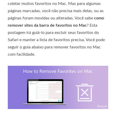
coletar muitos favoritos no Mac. Mas para algumas
páginas marcadas, você não precisa mais delas, ou as
páginas foram movidas ou alteradas. Você sabe
como
remover sites da barra de favoritos no Mac
? Esta
postagem irá guiá-lo para excluir seus favoritos do
Safari e manter a lista de favoritos precisa. Você pode
seguir o guia abaixo para remover favoritos no Mac
com facilidade.