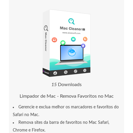
1
9
Downloads
Limpador de Mac - Remova Favoritos no Mac
Gerencie e exclua melhor os marcadores e favoritos do
Safari no Mac.
Remova sites da barra de favoritos no Mac Safari,
Chrome e Firefox.