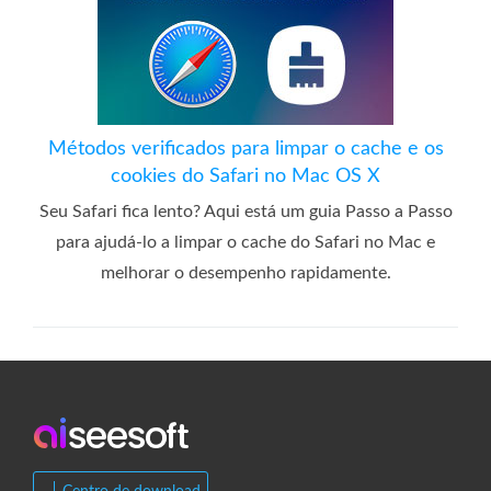
Métodos verificados para limpar o cache e os
cookies do Safari no Mac OS X
Seu Safari fica lento? Aqui está um guia Passo a Passo
para ajudá-lo a limpar o cache do Safari no Mac e
melhorar o desempenho rapidamente.