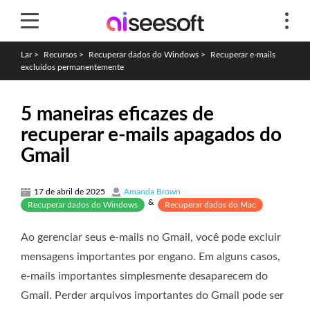
Lar
>
Recursos
>
Recuperar dados do Windows
>
Recuperar e-mails
excluídos permanentemente
5 maneiras eficazes de
recuperar e-mails apagados do
Gmail
17 de abril de 2025
Amanda Brown
&
Recuperar dados do Windows
Recuperar dados do Mac
Ao gerenciar seus e-mails no Gmail, você pode excluir
mensagens importantes por engano. Em alguns casos,
e-mails importantes simplesmente desaparecem do
Gmail. Perder arquivos importantes do Gmail pode ser