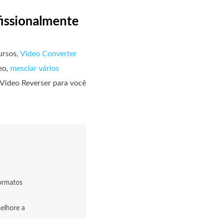
issionalmente
ursos,
Video Converter
deo,
mesclar vários
a Video Reverser para você
ormatos
melhore a