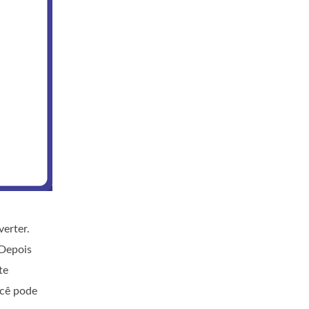
verter.
 Depois
te
ocê pode