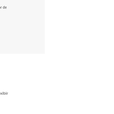
or de
xibir