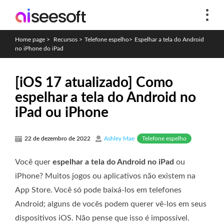
Home page
>
Recursos
>
Telefone espelho
>
Espelhar a tela do Android
no iPhone do iPad
[iOS 17 atualizado] Como
espelhar a tela do Android no
iPad ou iPhone
Telefone espelho
22 de dezembro de 2022
Ashley Mae
Você quer
espelhar a tela do Android no iPad
ou
iPhone? Muitos jogos ou aplicativos não existem na
App Store. Você só pode baixá-los em telefones
Android; alguns de vocês podem querer vê-los em seus
dispositivos iOS. Não pense que isso é impossível.