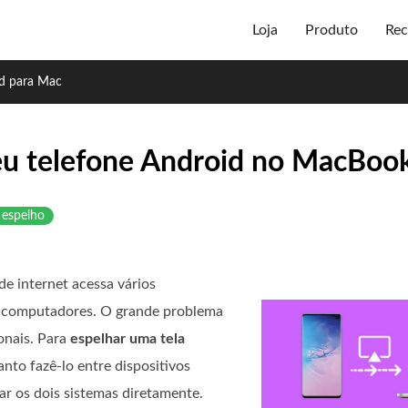
Loja
Produto
Rec
id para Mac
seu telefone Android no MacBoo
 espelho
e internet acessa vários
s e computadores. O grande problema
onais. Para
espelhar uma tela
anto fazê-lo entre dispositivos
r os dois sistemas diretamente.