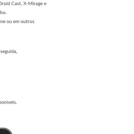
Droid Cast, X-Mirage e
lho.
one ou em outros
 seguida,
.
oníveis.