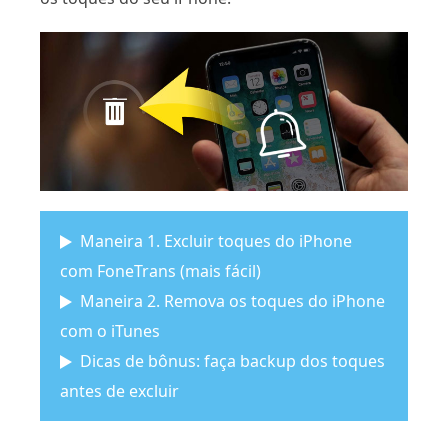
Maneira 1. Excluir toques do iPhone
com FoneTrans (mais fácil)
Maneira 2. Remova os toques do iPhone
com o iTunes
Dicas de bônus: faça backup dos toques
antes de excluir