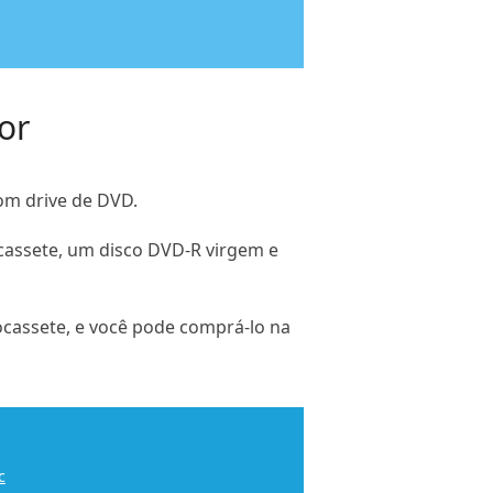
or
om drive de DVD.
cassete, um disco DVD-R virgem e
ocassete, e você pode comprá-lo na
c