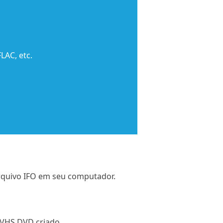
LAC, etc.
rquivo IFO em seu computador.
 VHS DVD criado.