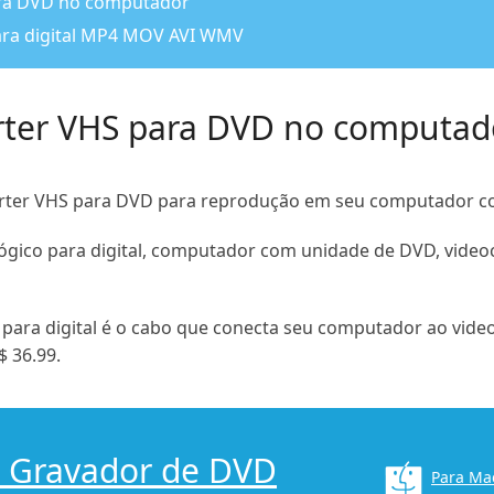
ra DVD no computador
ara digital MP4 MOV AVI WMV
ter VHS para DVD no computad
verter VHS para DVD para reprodução em seu computador c
ógico para digital, computador com unidade de DVD, video
 para digital é o cabo que conecta seu computador ao vide
 36.99.
r Gravador de DVD
Para Ma