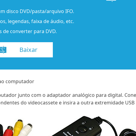
 um disco DVD/pasta/arquivo IFO.
s, legendas, faixa de áudio, etc.
es de converter para DVD.
Baixar
 ao computador
utador junto com o adaptador analógico para digital. Con
ondentes do videocassete e insira a outra extremidade US