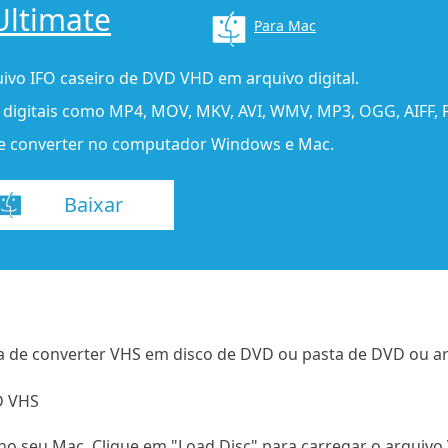
Ultimate
Para Mac
ivo IFO caseiro de DVD VHD em arquivo digital.
s digitais como MP4, MOV, MKV, AVI, WMV, MP3, OGG, AIFF, F
s de converter no computador Windows e Mac.
Baixar
a de converter VHS em disco de DVD ou pasta de DVD ou a
D VHS
no seu Mac. Clique em "Load Disc" para carregar o arquivo