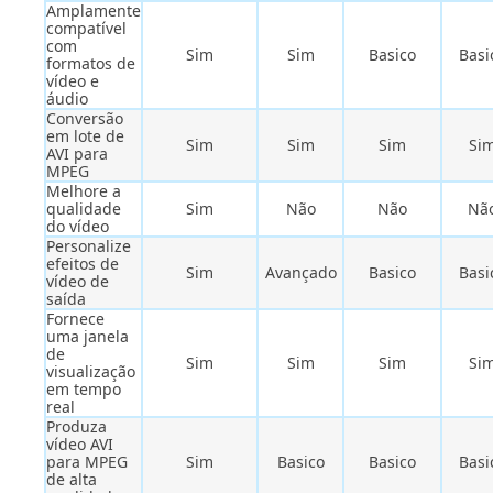
Amplamente
compatível
com
Sim
Sim
Basico
Basi
formatos de
vídeo e
áudio
Conversão
em lote de
Sim
Sim
Sim
Si
AVI para
MPEG
Melhore a
qualidade
Sim
Não
Não
Nã
do vídeo
Personalize
efeitos de
Sim
Avançado
Basico
Basi
vídeo de
saída
Fornece
uma janela
de
Sim
Sim
Sim
Si
visualização
em tempo
real
Produza
vídeo AVI
para MPEG
Sim
Basico
Basico
Basi
de alta