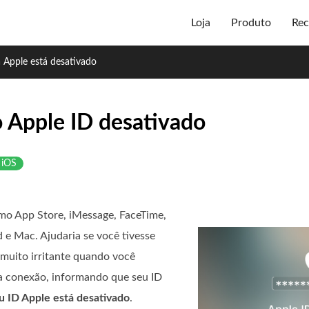
Loja
Produto
Rec
 Apple está desativado
 o Apple ID desativado
 iOS
omo App Store, iMessage, FaceTime,
 e Mac. Ajudaria se você tivesse
 muito irritante quando você
na conexão, informando que seu ID
 ID Apple está desativado
.