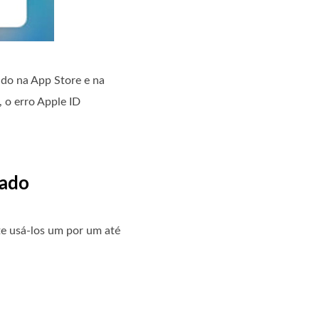
ado na App Store e na
 o erro Apple ID
vado
te usá-los um por um até