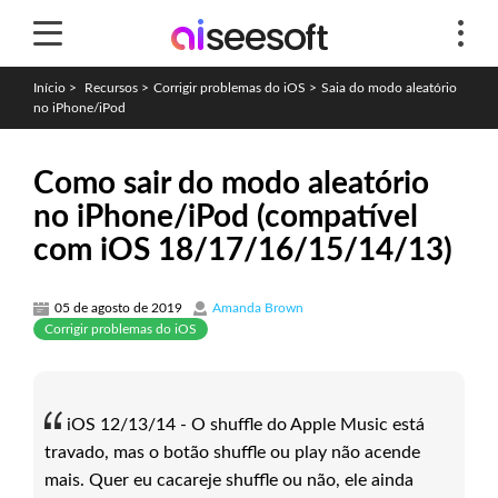
Início
>
Recursos
>
Corrigir problemas do iOS
>
Saia do modo aleatório
no iPhone/iPod
Como sair do modo aleatório
no iPhone/iPod (compatível
com iOS 18/17/16/15/14/13)
05 de agosto de 2019
Amanda Brown
Corrigir problemas do iOS
iOS 12/13/14 - O shuffle do Apple Music está
travado, mas o botão shuffle ou play não acende
mais. Quer eu cacareje shuffle ou não, ele ainda