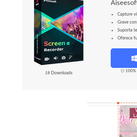
Aiseesof
Capture ví
Grave cont
Suporta t
Oferece fu
100% s
2
3
Downloads