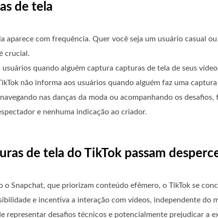
as de tela
tela aparece com frequência. Quer você seja um usuário casual o
 crucial.
os usuários quando alguém captura capturas de tela de seus víde
TikTok não informa aos usuários quando alguém faz uma captura 
você navegando nas danças da moda ou acompanhando os desafios, 
espectador e nenhuma indicação ao criador.
turas de tela do TikTok passam desperc
o o Snapchat, que priorizam conteúdo efêmero, o TikTok se conc
sibilidade e incentiva a interação com vídeos, independente do 
e representar desafios técnicos e potencialmente prejudicar a ex