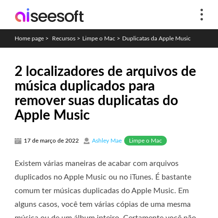
Home page
>
Recursos
>
Limpe o Mac
>
Duplicatas da Apple Music
2 localizadores de arquivos de
música duplicados para
remover suas duplicatas do
Apple Music
Limpe o Mac
17 de março de 2022
Ashley Mae
Existem várias maneiras de acabar com arquivos
duplicados no Apple Music ou no iTunes. É bastante
comum ter músicas duplicadas do Apple Music. Em
alguns casos, você tem várias cópias de uma mesma
música ou de um álbum inteiro. Certamente você não