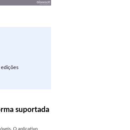
 edições
forma suportada
óveis. O aplicativo