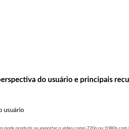
erspectiva do usuário e principais rec
o usuário
ivo pode produzir ou exportar o vídeo como 720p ou 1080p com 