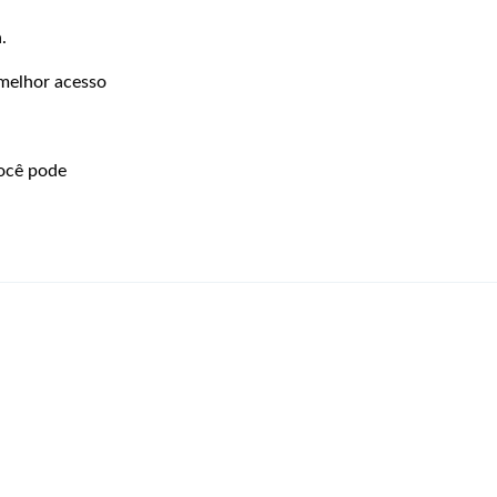
.
 melhor acesso
você pode