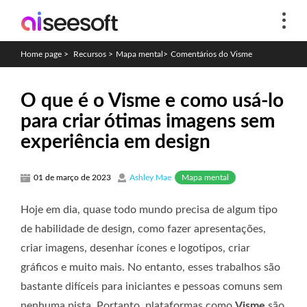
Home page
>
Recursos
>
Mapa mental
>
Comentários do Visme
O que é o Visme e como usá-lo
para criar ótimas imagens sem
experiência em design
Mapa mental
01 de março de 2023
Ashley Mae
Hoje em dia, quase todo mundo precisa de algum tipo
de habilidade de design, como fazer apresentações,
criar imagens, desenhar ícones e logotipos, criar
gráficos e muito mais. No entanto, esses trabalhos são
bastante difíceis para iniciantes e pessoas comuns sem
nenhuma pista. Portanto, plataformas como
Visme
são