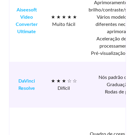
Aprimoramento aut
Aiseesoft
brilho/contraste/satu
Video
★ ★ ★ ★ ★
Vários modelos de
Converter
Muito fácil
diferentes necessi
Ultimate
aprimoramen
Aceleração de ha
processamento e
Pré-visualização em 
Nós padrão da in
DaVinci
★ ★ ★ ☆ ☆
Graduação 
Resolve
Difícil
Rodas de prec
Quadro de cores, rod