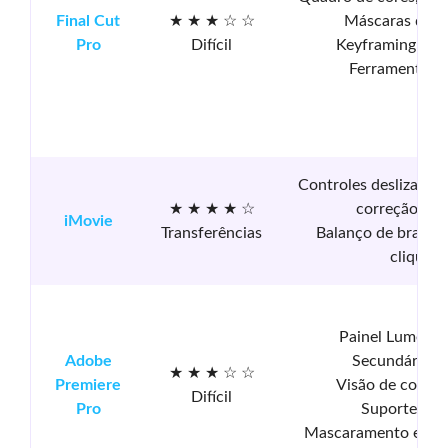
Final Cut
★ ★ ★ ☆ ☆
Máscaras de f
Pro
Difícil
Keyframing ava
Ferramentas
Controles deslizantes
★ ★ ★ ★ ☆
correção de 
iMovie
Transferências
Balanço de branc
clique
Painel Lumetri 
Adobe
Secundários 
★ ★ ★ ☆ ☆
Premiere
Visão de compa
Difícil
Pro
Suporte a L
Mascaramento e ras