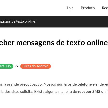
Loja
Produto
Rec
sagens de texto on-line
ceber mensagens de texto onlin
&
ara iOS
Dicas do Android
 uma grande preocupação. Nossos números de telefone e endereç
ia dos sites solicita. Existe alguma maneira de
receber SMS onli