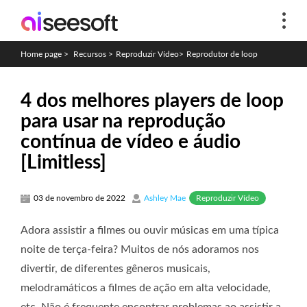
Home page
>
Recursos
>
Reproduzir Vídeo
>
Reprodutor de loop
4 dos melhores players de loop
para usar na reprodução
contínua de vídeo e áudio
[Limitless]
Reproduzir Vídeo
03 de novembro de 2022
Ashley Mae
Adora assistir a filmes ou ouvir músicas em uma típica
noite de terça-feira? Muitos de nós adoramos nos
divertir, de diferentes gêneros musicais,
melodramáticos a filmes de ação em alta velocidade,
etc. Não é frequente encontrar problemas ao assistir a