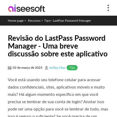
Home page
>
Recursos
>
Tips
>
LastPass Password Manager
Revisão do LastPass Password
Manager - Uma breve
discussão sobre este aplicativo
Tips
02 de março de 2023
Ashley Mae
Você está usando seu telefone celular para acessar
dados confidenciais, sites, aplicativos móveis e muito
mais? Há algum momento específico em que você
precisa se lembrar de sua conta de login? Anotar isso
pode ser uma opção para você se lembrar de tudo, mas
isso é seguro o suficiente? Se você precisa de um