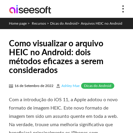
Home page
>
Recursos
>
Dicas do Android
>
Arquivos HEIC no Android
Como visualizar o arquivo
HEIC no Android: dois
métodos eficazes a serem
considerados
Dicas do Android
16 de Setembro de 2022
Ashley Mae
Com a introdução do iOS 11, a Apple adotou o novo
formato de imagem HEIC. Este novo formato de
imagem tem sido um assunto quente em toda a web.
Na verdade, trouxe uma melhoria significativa que
beneficiará principalmente os iPhones com