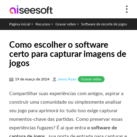
Página inicial
>
Recursos
>
Gravar vídeo
>
Software de recorte de jogos
Como escolher o software
certo para capturar imagens de
jogos
Gravar vídeo
19 de março de 2024
Jenny Ryan
Compartilhar suas experiências com amigos, aspirar a
construir uma comunidade ou simplesmente analisar
seu jogo para aprimorá-lo: tudo isso exige capturar
momentos-chave das partidas. Como preservar essas
experiências fugazes? É aí que entra
o software de
captura de jogos
, sua porta de entrada para capturar e