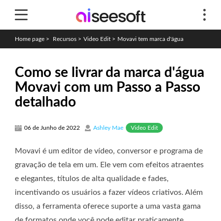
Home page
>
Recursos
>
Video Edit
>
Movavi tem marca d'água
Como se livrar da marca d'água
Movavi com um Passo a Passo
detalhado
Video Edit
06 de Junho de 2022
Ashley Mae
Movavi é um editor de vídeo, conversor e programa de
gravação de tela em um. Ele vem com efeitos atraentes
e elegantes, títulos de alta qualidade e fades,
incentivando os usuários a fazer vídeos criativos. Além
disso, a ferramenta oferece suporte a uma vasta gama
de formatos onde você pode editar praticamente