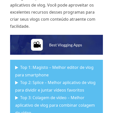
aplicativos de vlog. Você pode aproveitar os
excelentes recursos desses programas para
criar seus vlogs com conteúdo atraente com
facilidade.
Top 1: Magisto – Melhor editor de vlog
para smartphone
Top 2: Splice – Melhor aplicativo de vlog
para dividir e juntar vídeos favoritos
Top 3: Colagem de vídeo – Melhor
aplicativo de vlog para combinar colagem
de vídeo