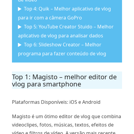
Top 4: Quik – Melhor aplicativo de vlog
para ir com a câmera GoPro
Top 5: YouTube Creator Stuido – Melhor
aplicativo de vlog para analisar dados
Top 6: Slideshow Creator – Melhor
programa para fazer conteúdo de vlog
Top 1: Magisto – melhor editor de
vlog para smartphone
Plataformas Disponíveis: iOS e Android
Magisto é um ótimo editor de vlog que combina
videoclipes, fotos, músicas, textos, efeitos de
vídeo e filtros de vídeo. A versão mais recente