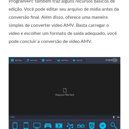
Program4Pc também traz alguns recursos básicos de
edição. Você pode editar seu arquivo de mídia antes da
conversão final. Além disso, oferece uma maneira
simples de converter vídeo AMV. Basta carregar o
vídeo e escolher um formato de saída adequado, você
pode concluir a conversão de vídeo AMV.