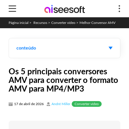
Página inicial
>
Recursos
>
Converter vídeo
>
Melhor Conversor AMV
conteúdo
Os 5 principais conversores
AMV para converter o formato
AMV para MP4/MP3
Converter vídeo
17 de abril de 2026
André Miller