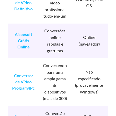
de Vídeo
p
vídeo
OS
Definitivo
qu
profissional
tudo-em-um
Conversões
Aiseesoft
Online
online
Grátis
(navegador)
rápidas e
Online
gratuitas
Convertendo
Não
para uma
Conversor
especificado
ampla gama
de Vídeo
(provavelmente
de
Program4Pc
Windows)
dispositivos
(mais de 300)
Conversão