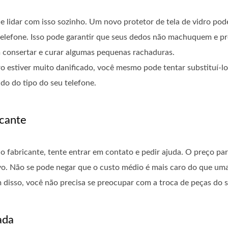
de lidar com isso sozinho. Um novo protetor de tela de vidro po
 telefone. Isso pode garantir que seus dedos não machuquem e pro
m consertar e curar algumas pequenas rachaduras.
dro estiver muito danificado, você mesmo pode tentar substituí-lo
o do tipo do seu telefone.
icante
o fabricante, tente entrar em contato e pedir ajuda. O preço pa
vo. Não se pode negar que o custo médio é mais caro do que uma 
m disso, você não precisa se preocupar com a troca de peças do 
ada