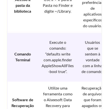
preferências
pasta da
Pasta no Finder e
de
biblioteca
digite ~/Library.
aplicativos
específicos
do usuário.
Execute o
Usuários
comando:
que se
Comando
“defaults write
sentem à
Terminal
com.apple.finder
vontade
AppleShowAllFiles
com a linha
-bool true”.
de comando.
Utilize uma
Recuperação
ferramenta como
de arquivos
Software de
o Aiseesoft Data
que foram
Recuperação
Recovery para
apagados ou